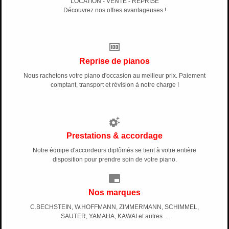
LOCATION - VENTE - REPRISE
Découvrez nos offres avantageuses !
money
Reprise de pianos
Nous rachetons votre piano d'occasion au meilleur prix. Paiement
comptant, transport et révision à notre charge !
settings_suggest
Prestations & accordage
Notre équipe d'accordeurs diplômés se tient à votre entière
disposition pour prendre soin de votre piano.
branding_watermark
Nos marques
C.BECHSTEIN, W.HOFFMANN, ZIMMERMANN, SCHIMMEL,
SAUTER, YAMAHA, KAWAI et autres ...