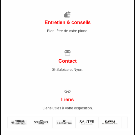
soap
Entretien & conseils
Bien–être de votre piano.
storefront
Contact
St-Sulpice et Nyon.
link
Liens
Liens utiles à votre disposition.