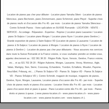
Location de pianos pas cher pour débuter - Location piano Yamaha Silent - Location de pianos
Silencieux, piano Bechstein, piano Zimmermann, piano Schimmel, piano Pleyel - Superbe choix
de pianos neufs et d'occasion dès Frs 40.- par mois - Location de pianos Yamaha Silencieux -
Centre Schmidt Pianos - Votre spécialiste en SUISSE Romande - LOCATION - VENTE -
SERVICE - Accordage - Réparation - Expertise - Reprise ( Location piano Lausanne / Location
piano St-Sulpice / Location piano Morges / Location piano Nyon / Location piano Genève ) -
Grande exposition de pianos à Saint-Sulpice VD (Location de pianos à Lausanne / Location de
pianos à St-Sulpice / Location de pianos à Morges / Location de pianos à Nyon / Location de
pianos à Genève ) - Location de pianos pas cher pour débutants - Nous assurons nos services
dans toute la Suisse Romande et la France voisine, si vous souhaitez prendre un rendez-vous,
appelez directement au : 022 361 38 20 : Région Rolle, Nyon, Versoix, Genève, France voisine,
etc... et au 021 702 26 20 : Région Aubonne, Morges, Lausanne, Vevey, Montreux, Aigle,
Valais, Martigny, Sion, Sierre, Cossonay, Echandens, Yverdon, Echallens, Moudon, Payerne,
Neuchâtel, Fribourg, etc... ( Pianos St Sulpice VD - Pianos St. Sulpice VD - Pianos St.Sulpice
VD - Pianos StSulpice VD ). Centre Schmidt, magasin de musique, magasins de pianos,
Genève, Nyon, Morges, Lausanne, Location pianos d'occasion dès Frs 40.- par mois - Superbe
choix de pianos neufs et pianos d'occasions - Location Vente dès Frs 40.- par mois - Location
piano d'occasion droit et piano à queue - Piano Location-vente dès Frs 40.- par mois - Pianos
droits et pianos à queue. ( www.pianos-location.ch - www.piano-location.ch - www.piano-
location.com - www.pianos-location.com - www.lepiano.ch ).