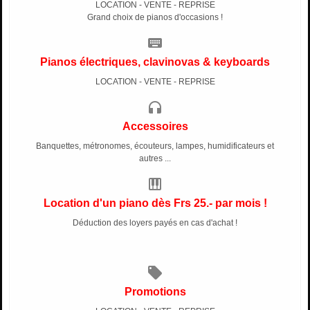
LOCATION - VENTE - REPRISE
Grand choix de pianos d'occasions !
keyboard
Pianos électriques, clavinovas & keyboards
LOCATION - VENTE - REPRISE
headphones
Accessoires
Banquettes, métronomes, écouteurs, lampes, humidificateurs et
autres ...
piano
Location d'un piano dès Frs 25.- par mois !
Déduction des loyers payés en cas d'achat !
local_offer
Promotions